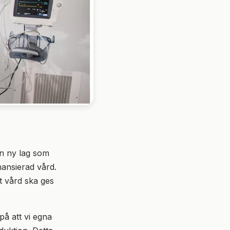
 en ny lag som
inansierad vård.
tt vård ska ges
på att vi egna