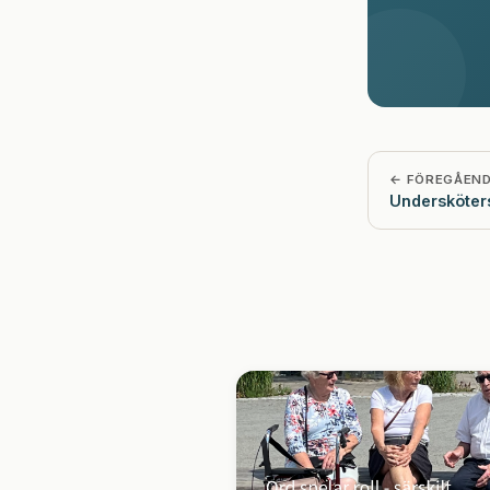
← FÖREGÅEN
Undersköters