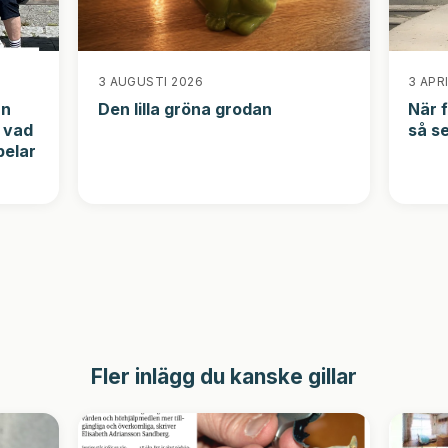
3 AUGUSTI 2026
3 APR
an
Den lilla gröna grodan
När f
, vad
så s
pelar
Fler inlägg du kanske gillar