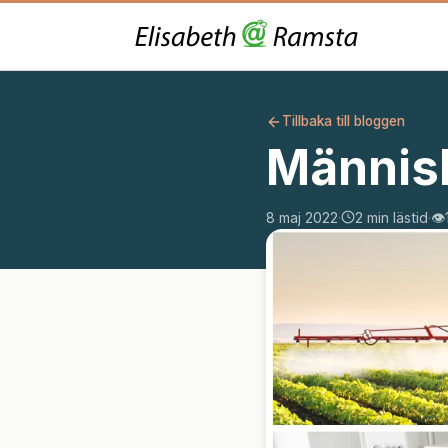
Tillbaka till bloggen
Människ
8 maj 2022
·
2 min lästid
·
👁️