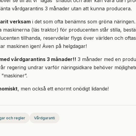
ver se till att vi ”lagas” snabbt och åter kan vara ute i pro
tt vänta vårdgarantins 3 månader utan att kunna producera.
arit verksam
i det som ofta benämns som gröna näringen
a maskinerna (läs traktor) för producenten står stilla, bestä
ucenten tillhanda, reservdelar flygs över världen och oftast
ar maskinen igen! Även på helgdagar!
 med vårdgarantins 3 månader!!
3 månader med en produk
 vår regering undrar varför näringsidkare behöver möjlighete
a ”maskiner”.
nomiskt
, men också ett enormt onödigt lidande!
gar och regler
Vårdgaranti