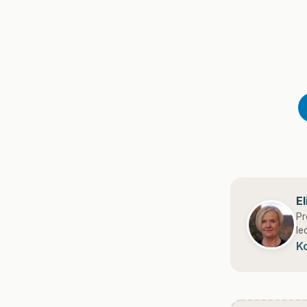
E
Pr
le
K