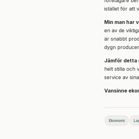
företagare behö
istället för a
Min man har v
en av de viktig
är snabbt prod
dygn producer
Jämför detta
helt stilla och
service av sin
Vansinne eko
Ekonomi
La