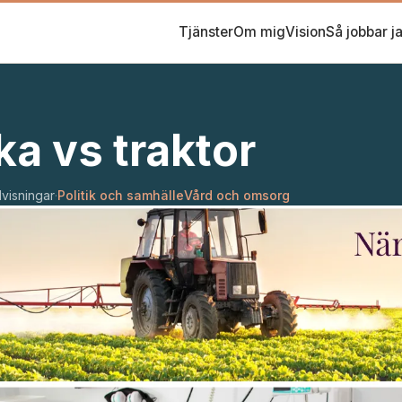
Tjänster
Om mig
Vision
Så jobbar j
a vs traktor
1
visningar
·
Politik och samhälle
Vård och omsorg