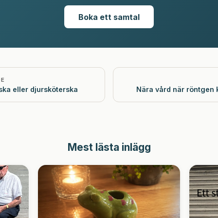
Boka ett samtal
DE
ka eller djursköterska
Nära vård när röntge
Mest lästa inlägg