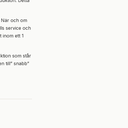
duktion. Detta
. När och om
lls service och
 inom ett 1
tion som står
n till” snabb”