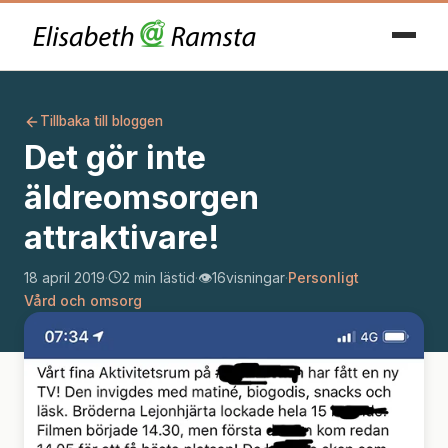
Tillbaka till bloggen
Det gör inte
äldreomsorgen
attraktivare!
18 april 2019
·
2 min lästid
·
👁️
16
visningar
·
Personligt
Vård och omsorg