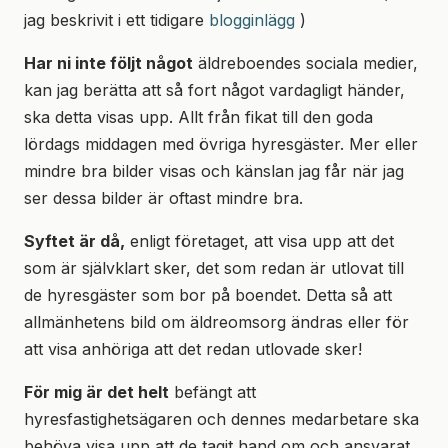
jag beskrivit i ett tidigare
blogginlägg
)
Har ni inte följt något
äldreboendes sociala medier,
kan jag berätta att så fort något vardagligt händer,
ska detta visas upp. Allt från fikat till den goda
lördags middagen med övriga hyresgäster. Mer eller
mindre bra bilder visas och känslan jag får när jag
ser dessa bilder är oftast mindre bra.
Syftet är då,
enligt företaget, att visa upp att det
som är självklart sker, det som redan är utlovat till
de hyresgäster som bor på boendet. Detta så att
allmänhetens bild om äldreomsorg ändras eller för
att visa anhöriga att det redan utlovade sker!
För mig är det helt
befängt att
hyresfastighetsägaren och dennes medarbetare ska
behöva visa upp att de tagit hand om och ansvarat