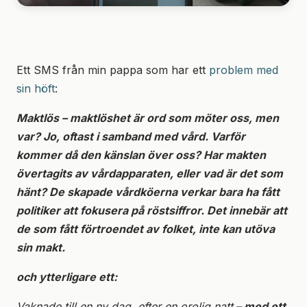
Ett SMS från min pappa som har ett
problem med
sin höft
:
Maktlös – maktlöshet
är ord som möter oss, men
var? Jo, oftast i samband med vård.
Varför
kommer då den känslan över oss? Har makten
övertagits av vårdapparaten, eller vad är det som
hänt? De s
kapade vårdköerna verkar bara ha fått
politiker att fokusera på röstsiffror.
Det innebär att
de som fått förtroendet av folket, inte kan utöva
sin makt.
och ytterligare ett:
Vaknade till en ny dag, efter en orolig natt
– med ett