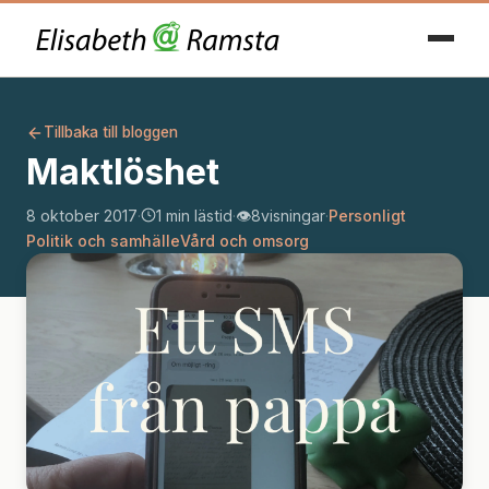
Tillbaka till bloggen
Maktlöshet
8 oktober 2017
·
1 min lästid
·
👁️
8
visningar
·
Personligt
Politik och samhälle
Vård och omsorg