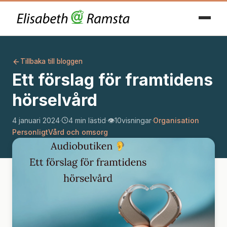
Tillbaka till bloggen
Ett förslag för framtidens
hörselvård
4 januari 2024
·
4 min lästid
·
👁️
10
visningar
·
Organisation
Personligt
Vård och omsorg