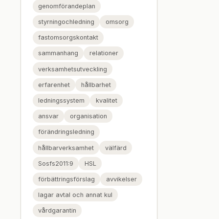
genomförandeplan
styrningochledning
omsorg
fastomsorgskontakt
sammanhang
relationer
verksamhetsutveckling
erfarenhet
hållbarhet
ledningssystem
kvalitet
ansvar
organisation
förändringsledning
hållbarverksamhet
välfärd
Sosfs2011:9
HSL
förbättringsförslag
avvikelser
lagar avtal och annat kul
vårdgarantin