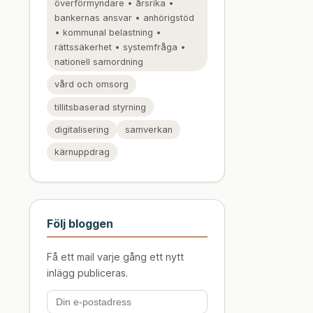
överförmyndare • årsrika •
bankernas ansvar • anhörigstöd
• kommunal belastning •
rättssäkerhet • systemfråga •
nationell samordning
vård och omsorg
tillitsbaserad styrning
digitalisering
samverkan
kärnuppdrag
Följ bloggen
Få ett mail varje gång ett nytt
inlägg publiceras.