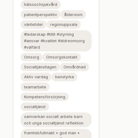
hälsoochsjukvård
patientperspektiv
åldersism
väntetider
regionuppsala
#ledarskap #tillit #styrning
#ansvar #kvalitet #äldreomsorg
#välfärd
Omsorg
Omsorgskontakt
Socialtjänstlagen
Omvårdnad
Aktiv vardag
benstyrka
teamarbete
Kompetensförsörjning
socialtjänst
samverkan socialt arbete barn
och unga socialtjänst reflektion
framtidsfullmakt • god man •