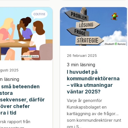
26 februari 2025
3 min läsning
ugusti 2025
I huvudet på
kommundirektörerna
n läsning
– vilka utmaningar
 små beteenden
väntar 2025?
 stora
sekvenser, därför
Varje år genomför
över chefer
Kunskapsbolaget en
ra i tid
kartläggning av de frågor
som kommundirektörer runt
ärsk rapport från
om i S...