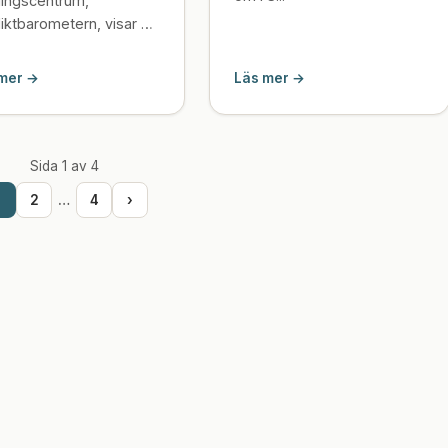
ingscentrum,
liktbarometern, visar att
an varannan chef varje
a möter beteenden
mer →
Läs mer →
påverkar samarbetet
iv...
Sida 1 av 4
1
2
…
4
›