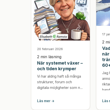
17 ja
2 mi
Vad
20 februari 2026
när
2 min läsning
trä
När systemet växer –
60
och tiden krymper
Jag 
Vi har aldrig haft så många
anno
strukturer, forum och
rikta
digitala möjligheter som nu.
hand
Samtidigt upplever jag att
trän
tiden för kärnuppdraget allt
Läs mer →
Läs 
iblan
oftare pressas tillbaka. Den