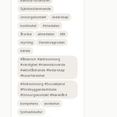
Ramsta-strukturen
Självbestämmande
omsorgskontakt
ledarskap
kontinuitet
Almedalen
årsrika
almedalen
tillit
styrning
Dendövagrodan
kärlek
#ålderism #äldreomsorg
#värdighet #människovärde
#aktivtåldrande #ledarskap
#livserfarenhet
#Äldreomsorg #Socialtjänst
#FörebyggandeArbete
#Omsorgskontakt #NäraVård
kompetens
avvikelse
tystnadskultur