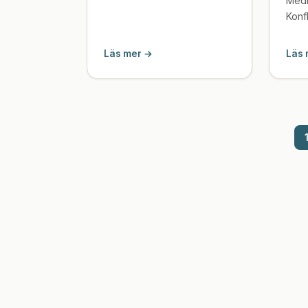
Medl
Konf
näst
veck
Läs mer →
Läs 
som 
negat