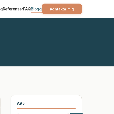
ag
Referenser
FAQ
Blogg
Kontakta mig
Sök