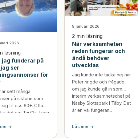
8 januari 2026
2 min läsning
När verksamheten
nuari 2026
redan fungerar och
n läsning
ändå behöver
 jag funderar på
utvecklas
 jag ser
ningsannonser för
Jag kunde inte tacka nej när
+
Peter ringde och frågade
om jag kunde gå in som
har sett många
interim verksamhetschef på
nser på sistone som
Näsby Slottspark i Täby. Det
r sig till oss 60+. Ofta
är en väl fungeran...
lar det om Tai Chi. Lugn
ing, mjuka rörelser och
mer →
Läs mer →
d löften om att snab...