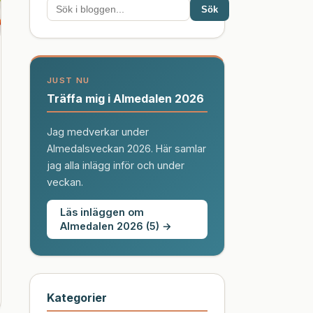
Sök
JUST NU
Träffa mig i Almedalen 2026
Jag medverkar under
Almedalsveckan 2026. Här samlar
jag alla inlägg inför och under
veckan.
Läs inläggen om
Almedalen 2026 (5) →
Kategorier