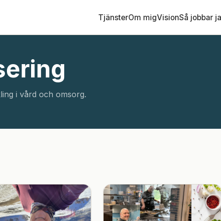
Tjänster
Om mig
Vision
Så jobbar j
sering
ling i vård och omsorg.