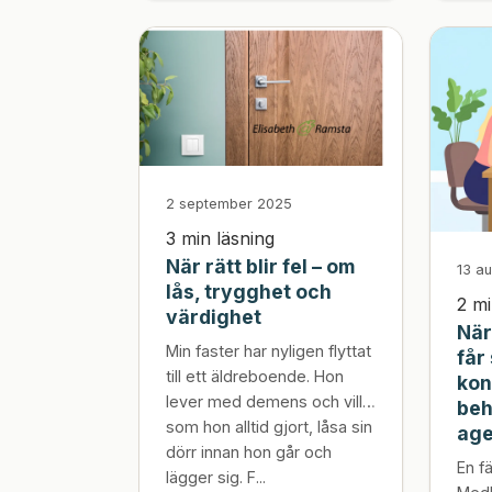
här texten är en reflektion
över den förskjutningen –
och vad den gör med
helheten i hälsa, vård och
omsorg.
2 september 2025
3 min läsning
När rätt blir fel – om
13 a
lås, trygghet och
2 mi
värdighet
När
Min faster har nyligen flyttat
får
till ett äldreboende. Hon
kon
lever med demens och vill,
beh
som hon alltid gjort, låsa sin
age
dörr innan hon går och
En f
lägger sig. F...