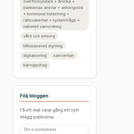
överförmyndare • årsrika •
bankernas ansvar • anhörigstöd
• kommunal belastning •
rättssäkerhet • systemfråga •
nationell samordning
vård och omsorg
tillitsbaserad styrning
digitalisering
samverkan
kärnuppdrag
Följ bloggen
Få ett mail varje gång ett nytt
inlägg publiceras.