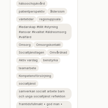
hälsoochsjukvård
patientperspektiv
åldersism
väntetider
regionuppsala
#ledarskap #tillit #styrning
#ansvar #kvalitet #äldreomsorg
#välfärd
Omsorg
Omsorgskontakt
Socialtjänstlagen
Omvårdnad
Aktiv vardag
benstyrka
teamarbete
Kompetensförsörjning
socialtjänst
samverkan socialt arbete barn
och unga socialtjänst reflektion
framtidsfullmakt • god man •