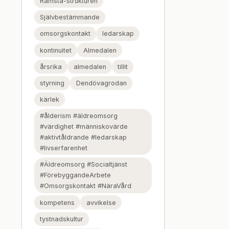
Ramsta-strukturen
Självbestämmande
omsorgskontakt
ledarskap
kontinuitet
Almedalen
årsrika
almedalen
tillit
styrning
Dendövagrodan
kärlek
#ålderism #äldreomsorg
#värdighet #människovärde
#aktivtåldrande #ledarskap
#livserfarenhet
#Äldreomsorg #Socialtjänst
#FörebyggandeArbete
#Omsorgskontakt #NäraVård
kompetens
avvikelse
tystnadskultur