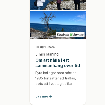
28 april 2026
3 min läsning
Om att hålla i ett
sammanhang över tid
Fyra kollegor som möttes
1985 fortsätter att träffas,
trots att livet tagit olika
vägar. Det som började
utan en tydlig plan har blivit
Läs mer →
ett långvarigt sammanhang