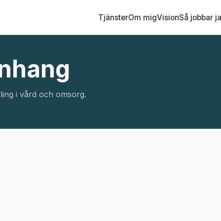
Tjänster
Om mig
Vision
Så jobbar j
nhang
ling i vård och omsorg.