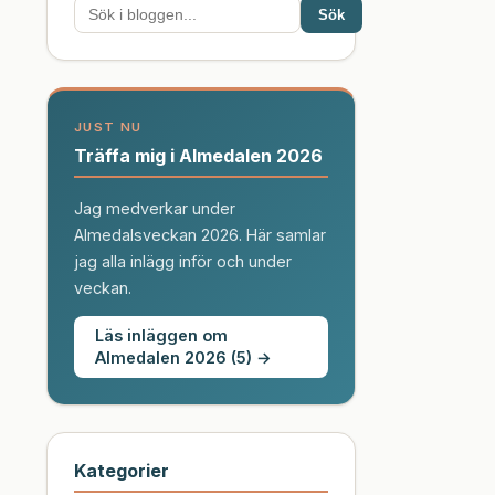
Sök
JUST NU
Träffa mig i Almedalen 2026
Jag medverkar under
Almedalsveckan 2026. Här samlar
jag alla inlägg inför och under
veckan.
Läs inläggen om
Almedalen 2026 (5) →
Kategorier