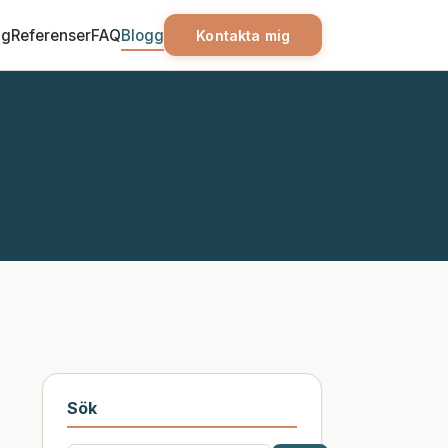
ag
Referenser
FAQ
Blogg
Kontakta mig
Sök