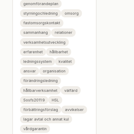
genomförandeplan
styrningochledning
omsorg
fastomsorgskontakt
sammanhang
relationer
verksamhetsutveckling
erfarenhet
hållbarhet
ledningssystem
kvalitet
ansvar
organisation
förändringsledning
hållbarverksamhet
välfärd
Sosfs2011:9
HSL
förbättringsförslag
avvikelser
lagar avtal och annat kul
vårdgarantin