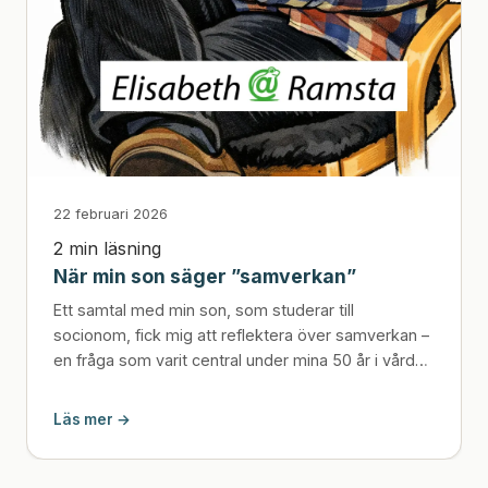
22 februari 2026
2 min läsning
När min son säger ”samverkan”
Ett samtal med min son, som studerar till
socionom, fick mig att reflektera över samverkan –
en fråga som varit central under mina 50 år i vård
och omsorg. Trots många reformer är behovet
detsamma: att vuxenvärlden runt barn och unga
Läs mer →
håller ihop. Dagens debatt om allt yngre
lagöverträdare visar vad som händer när det inte
fungerar. Det som ger hopp är att nästa generation