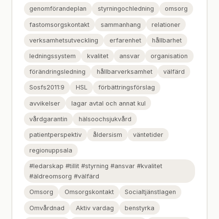
genomförandeplan
styrningochledning
omsorg
fastomsorgskontakt
sammanhang
relationer
verksamhetsutveckling
erfarenhet
hållbarhet
ledningssystem
kvalitet
ansvar
organisation
förändringsledning
hållbarverksamhet
välfärd
Sosfs2011:9
HSL
förbättringsförslag
avvikelser
lagar avtal och annat kul
vårdgarantin
hälsoochsjukvård
patientperspektiv
åldersism
väntetider
regionuppsala
#ledarskap #tillit #styrning #ansvar #kvalitet
#äldreomsorg #välfärd
Omsorg
Omsorgskontakt
Socialtjänstlagen
Omvårdnad
Aktiv vardag
benstyrka