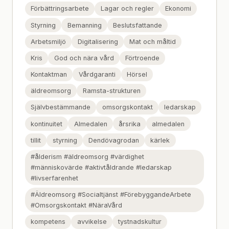
Förbättringsarbete
Lagar och regler
Ekonomi
Styrning
Bemanning
Beslutsfattande
Arbetsmiljö
Digitalisering
Mat och måltid
Kris
God och nära vård
Förtroende
Kontaktman
Vårdgaranti
Hörsel
äldreomsorg
Ramsta-strukturen
Självbestämmande
omsorgskontakt
ledarskap
kontinuitet
Almedalen
årsrika
almedalen
tillit
styrning
Dendövagrodan
kärlek
#ålderism #äldreomsorg #värdighet
#människovärde #aktivtåldrande #ledarskap
#livserfarenhet
#Äldreomsorg #Socialtjänst #FörebyggandeArbete
#Omsorgskontakt #NäraVård
kompetens
avvikelse
tystnadskultur