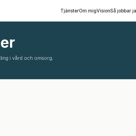
Tjänster
Om mig
Vision
Så jobbar j
ner
ling i vård och omsorg.