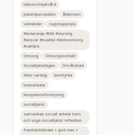
hälsoochsjukvård
patientperspektiv
åldersism
väntetider
regionuppsala
#ledarskap #tillit #styrning
#ansvar #kvalitet #äldreomsorg
#välfärd
Omsorg
Omsorgskontakt
Socialtjänstlagen
Omvårdnad
Aktiv vardag
benstyrka
teamarbete
Kompetensförsörjning
socialtjänst
samverkan socialt arbete barn
och unga socialtjänst reflektion
framtidsfullmakt • god man •