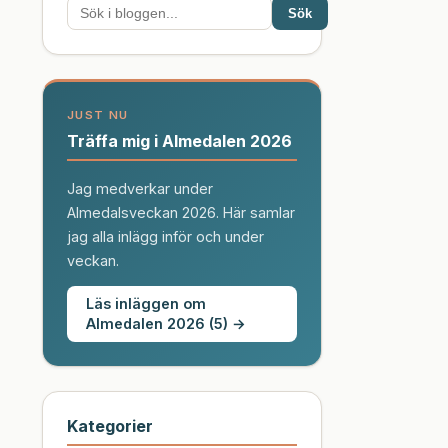
Sök
JUST NU
Träffa mig i Almedalen 2026
Jag medverkar under
Almedalsveckan 2026. Här samlar
jag alla inlägg inför och under
veckan.
Läs inläggen om
Almedalen 2026 (5) →
Kategorier