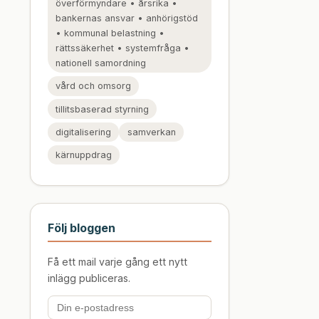
överförmyndare • årsrika •
bankernas ansvar • anhörigstöd
• kommunal belastning •
rättssäkerhet • systemfråga •
nationell samordning
vård och omsorg
tillitsbaserad styrning
digitalisering
samverkan
kärnuppdrag
Följ bloggen
Få ett mail varje gång ett nytt
inlägg publiceras.