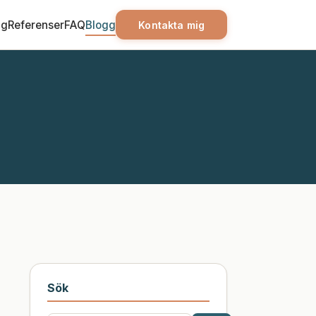
ag
Referenser
FAQ
Blogg
Kontakta mig
Sök