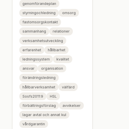
genomförandeplan
styrningochledning
omsorg
fastomsorgskontakt
sammanhang
relationer
verksamhetsutveckling
erfarenhet
hållbarhet
ledningssystem
kvalitet
ansvar
organisation
förändringsledning
hållbarverksamhet
välfärd
Sosfs2011:9
HSL
förbättringsförslag
avvikelser
lagar avtal och annat kul
vårdgarantin