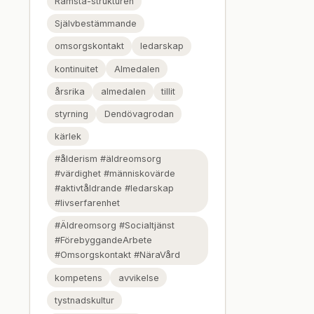
Ramsta-strukturen
Självbestämmande
omsorgskontakt
ledarskap
kontinuitet
Almedalen
årsrika
almedalen
tillit
styrning
Dendövagrodan
kärlek
#ålderism #äldreomsorg
#värdighet #människovärde
#aktivtåldrande #ledarskap
#livserfarenhet
#Äldreomsorg #Socialtjänst
#FörebyggandeArbete
#Omsorgskontakt #NäraVård
kompetens
avvikelse
tystnadskultur