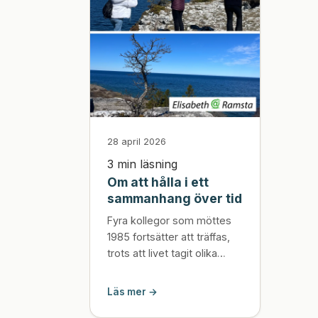
28 april 2026
3 min läsning
Om att hålla i ett
sammanhang över tid
Fyra kollegor som möttes
1985 fortsätter att träffas,
trots att livet tagit olika
vägar. Det som började
utan en tydlig plan har blivit
Läs mer →
ett långvarigt sammanhang