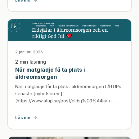
Läs mer →
2 januari 2026
2 min läsning
När matglädje få ta plats i
äldreomsorgen
När matglädje får ta plats i äldreomsorgen I ÄTUPs
senaste [nyhetsbrev ]
(https://www.atup.se/post/eldsj%C3%A4lar-i-
%C3%A4ldreoms...
Läs mer →