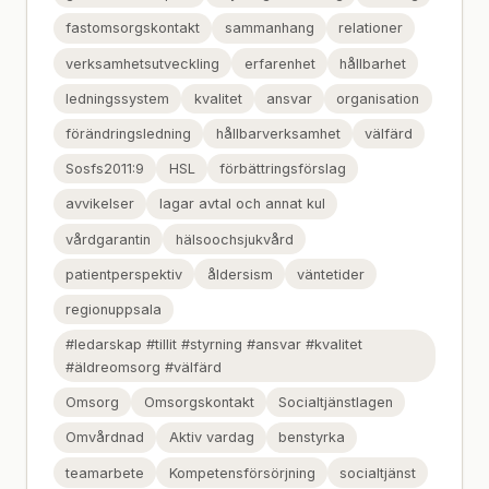
fastomsorgskontakt
sammanhang
relationer
verksamhetsutveckling
erfarenhet
hållbarhet
ledningssystem
kvalitet
ansvar
organisation
förändringsledning
hållbarverksamhet
välfärd
Sosfs2011:9
HSL
förbättringsförslag
avvikelser
lagar avtal och annat kul
vårdgarantin
hälsoochsjukvård
patientperspektiv
åldersism
väntetider
regionuppsala
#ledarskap #tillit #styrning #ansvar #kvalitet
#äldreomsorg #välfärd
Omsorg
Omsorgskontakt
Socialtjänstlagen
Omvårdnad
Aktiv vardag
benstyrka
teamarbete
Kompetensförsörjning
socialtjänst