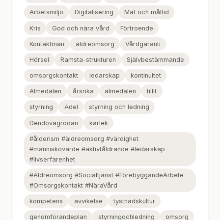
Arbetsmiljö
Digitalisering
Mat och måltid
Kris
God och nära vård
Förtroende
Kontaktman
äldreomsorg
Vårdgaranti
Hörsel
Ramsta-strukturen
Självbestämmande
omsorgskontakt
ledarskap
kontinuitet
Almedalen
årsrika
almedalen
tillit
styrning
Ädel
styrning och ledning
Dendövagrodan
kärlek
#ålderism #äldreomsorg #värdighet
#människovärde #aktivtåldrande #ledarskap
#livserfarenhet
#Äldreomsorg #Socialtjänst #FörebyggandeArbete
#Omsorgskontakt #NäraVård
kompetens
avvikelse
tystnadskultur
genomförandeplan
styrningochledning
omsorg