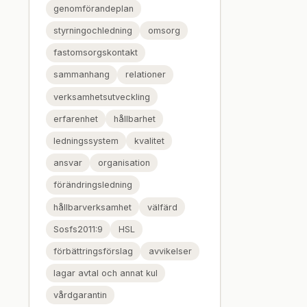
genomförandeplan
styrningochledning
omsorg
fastomsorgskontakt
sammanhang
relationer
verksamhetsutveckling
erfarenhet
hållbarhet
ledningssystem
kvalitet
ansvar
organisation
förändringsledning
hållbarverksamhet
välfärd
Sosfs2011:9
HSL
förbättringsförslag
avvikelser
lagar avtal och annat kul
vårdgarantin