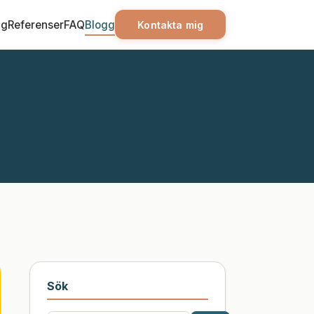
ag
Referenser
FAQ
Blogg
Kontakta mig
Sök