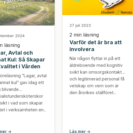
27 juli 2023
2 min läsning
ptember 2024
Varför det är bra att
n läsning
involvera
ar, Avtal och
När någon flyttar in på ett
at Kul: Så Skapar
äldreboende med kognitiv
Kvalitet i Vården
svikt kan omsorgskontakt
föreläsning ”Lagar, avtal
och legitimerad personal få
annat kul” gav idag ett
vetskap om vem som är
 blivande
den årsrikes ställföret...
ialistundersköterskor
nsikt i vad som skapar
itet i verksamheten en...
mer →
Läs mer →