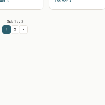
mer →
Läs mer →
Sida 1 av 2
1
2
›