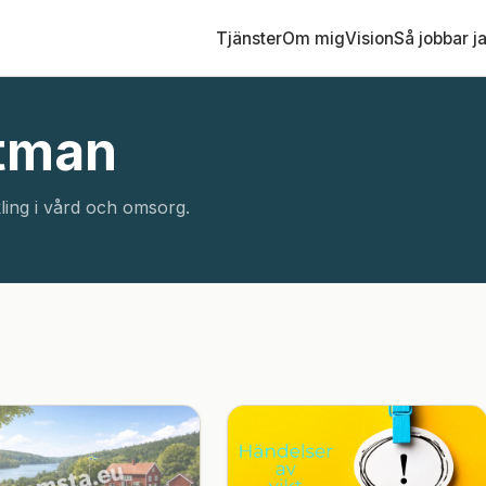
Tjänster
Om mig
Vision
Så jobbar j
ktman
ling i vård och omsorg.