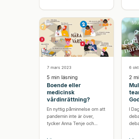
särskilt boende. Vi möttes
av engagera...
7 mars 2023
6 ok
5 min läsning
2 mi
Boende eller
Mul
medicinsk
tea
vårdinrättning?
God
En nyttig påminnelse om att
I Da
pandemin inte är över,
deba
tycker Anna Tenje och
deba
behåller det munskydd hon
äldr
fick när hon besökte