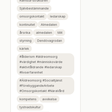
Ramsta-strukturen
Självbestämmande
omsorgskontakt
ledarskap
kontinuitet
Almedalen
årsrika
almedalen
tillit
styrning
Dendövagrodan
kärlek
#ålderism #äldreomsorg
#värdighet #människovärde
#aktivtåldrande #ledarskap
#livserfarenhet
#Äldreomsorg #Socialtjänst
#FörebyggandeArbete
#Omsorgskontakt #NäraVård
kompetens
avvikelse
tystnadskultur