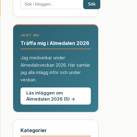
Sök
JUST NU
Träffa mig i Almedalen 2026
Jag medverkar under
Almedalsveckan 2026. Här samlar
jag alla inlägg inför och under
veckan.
Läs inläggen om
Almedalen 2026 (5) →
Kategorier