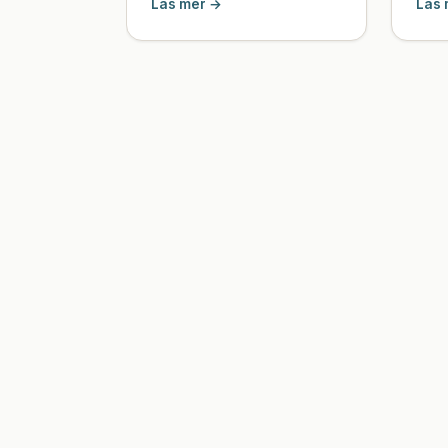
Läs mer →
Läs 
äldreboendet , även när hon
tes...