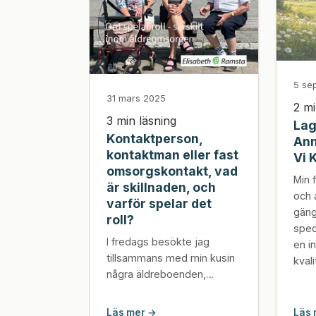
5 se
31 mars 2025
2 mi
3 min läsning
Lag
Kontaktperson,
Ann
kontaktman eller fast
Vi 
omsorgskontakt, vad
Min 
är skillnaden, och
och 
varför spelar det
gäng
roll?
spec
I fredags besökte jag
en i
tillsammans med min kusin
kval
några äldreboenden,
eftersom vår faster ansökt
om en lägenhet på ett
Läs mer →
Läs 