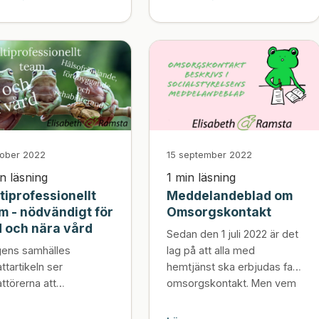
tober 2022
15 september 2022
n läsning
1 min läsning
tiprofessionellt
Meddelandeblad om
m - nödvändigt för
Omsorgskontakt
 och nära vård
Sedan den 1 juli 2022 är det
gens samhälles
lag på att alla med
ttartikeln ser
hemtjänst ska erbjudas fast
ttörerna att
omsorgskontakt. Men vem
eomsorg...
kan utses till uppdraget och
vilka arbetsuppgi...