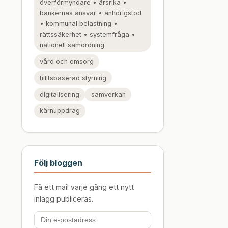
överförmyndare • årsrika •
bankernas ansvar • anhörigstöd
• kommunal belastning •
rättssäkerhet • systemfråga •
nationell samordning
vård och omsorg
tillitsbaserad styrning
digitalisering
samverkan
kärnuppdrag
Följ bloggen
Få ett mail varje gång ett nytt
inlägg publiceras.