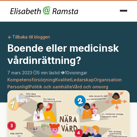
Tillbaka till bloggen
Boende eller medicinsk
vårdinrättning?
7 mars 2023
·
5 min lästid
·
👁️
10
visningar
·
Kompetensförsörjning
Kvalitet
Ledarskap
Organisation
Personligt
Politik och samhälle
Vård och omsorg