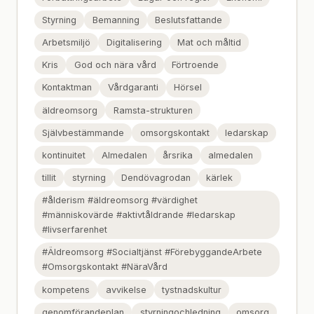
Styrning
Bemanning
Beslutsfattande
Arbetsmiljö
Digitalisering
Mat och måltid
Kris
God och nära vård
Förtroende
Kontaktman
Vårdgaranti
Hörsel
äldreomsorg
Ramsta-strukturen
Självbestämmande
omsorgskontakt
ledarskap
kontinuitet
Almedalen
årsrika
almedalen
tillit
styrning
Dendövagrodan
kärlek
#ålderism #äldreomsorg #värdighet
#människovärde #aktivtåldrande #ledarskap
#livserfarenhet
#Äldreomsorg #Socialtjänst #FörebyggandeArbete
#Omsorgskontakt #NäraVård
kompetens
avvikelse
tystnadskultur
genomförandeplan
styrningochledning
omsorg