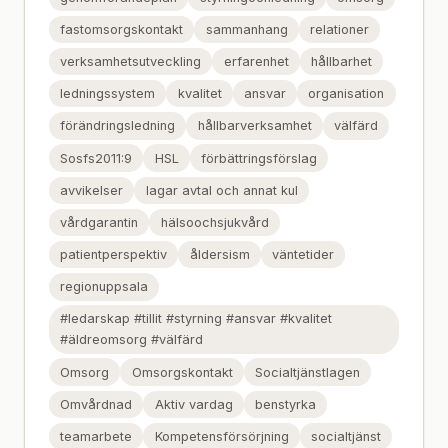
fastomsorgskontakt
sammanhang
relationer
verksamhetsutveckling
erfarenhet
hållbarhet
ledningssystem
kvalitet
ansvar
organisation
förändringsledning
hållbarverksamhet
välfärd
Sosfs2011:9
HSL
förbättringsförslag
avvikelser
lagar avtal och annat kul
vårdgarantin
hälsoochsjukvård
patientperspektiv
åldersism
väntetider
regionuppsala
#ledarskap #tillit #styrning #ansvar #kvalitet
#äldreomsorg #välfärd
Omsorg
Omsorgskontakt
Socialtjänstlagen
Omvårdnad
Aktiv vardag
benstyrka
teamarbete
Kompetensförsörjning
socialtjänst