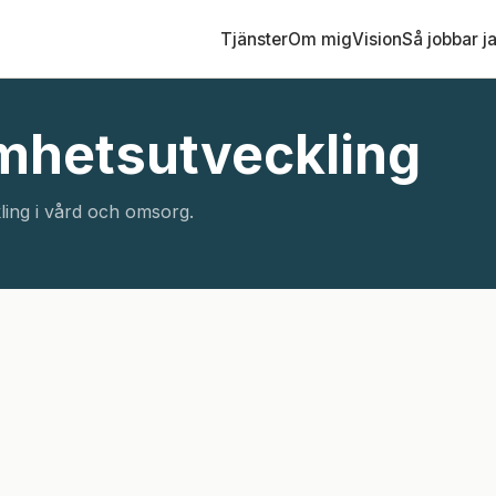
Tjänster
Om mig
Vision
Så jobbar j
mhetsutveckling
ling i vård och omsorg.