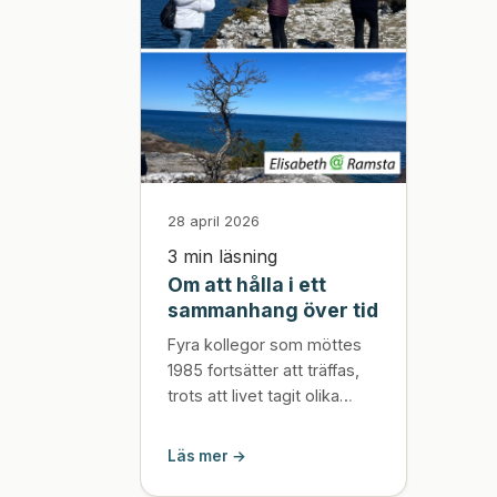
28 april 2026
3 min läsning
Om att hålla i ett
sammanhang över tid
Fyra kollegor som möttes
1985 fortsätter att träffas,
trots att livet tagit olika
vägar. Det som började
utan en tydlig plan har blivit
Läs mer →
ett långvarigt sammanhang