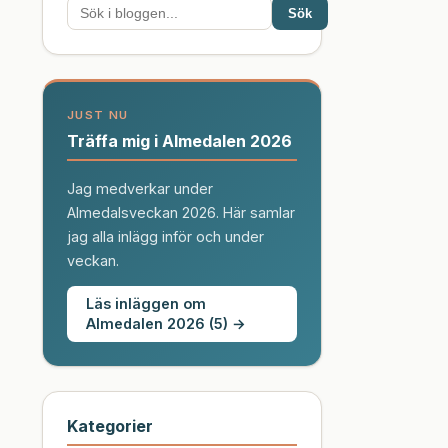
Sök
JUST NU
Träffa mig i Almedalen 2026
Jag medverkar under
Almedalsveckan 2026. Här samlar
jag alla inlägg inför och under
veckan.
Läs inläggen om
Almedalen 2026 (5) →
Kategorier