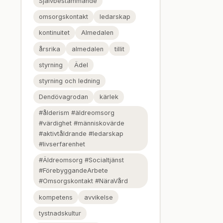
Självbestämmande
omsorgskontakt
ledarskap
kontinuitet
Almedalen
årsrika
almedalen
tillit
styrning
Ädel
styrning och ledning
Dendövagrodan
kärlek
#ålderism #äldreomsorg
#värdighet #människovärde
#aktivtåldrande #ledarskap
#livserfarenhet
#Äldreomsorg #Socialtjänst
#FörebyggandeArbete
#Omsorgskontakt #NäraVård
kompetens
avvikelse
tystnadskultur