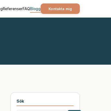
ag
Referenser
FAQ
Blogg
Kontakta mig
Sök