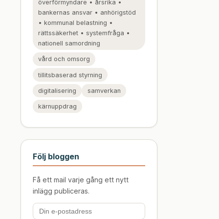
överförmyndare • årsrika •
bankernas ansvar • anhörigstöd
• kommunal belastning •
rättssäkerhet • systemfråga •
nationell samordning
vård och omsorg
tillitsbaserad styrning
digitalisering
samverkan
kärnuppdrag
Följ bloggen
Få ett mail varje gång ett nytt
inlägg publiceras.