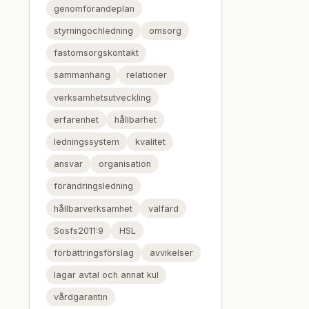
genomförandeplan
styrningochledning
omsorg
fastomsorgskontakt
sammanhang
relationer
verksamhetsutveckling
erfarenhet
hållbarhet
ledningssystem
kvalitet
ansvar
organisation
förändringsledning
hållbarverksamhet
välfärd
Sosfs2011:9
HSL
förbättringsförslag
avvikelser
lagar avtal och annat kul
vårdgarantin