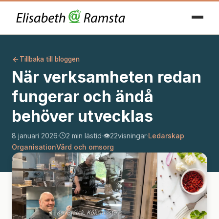
Tillbaka till bloggen
När verksamheten redan
fungerar och ändå
behöver utvecklas
8 januari 2026
·
2 min lästid
·
👁️
22
visningar
·
Ledarskap
Organisation
Vård och omsorg