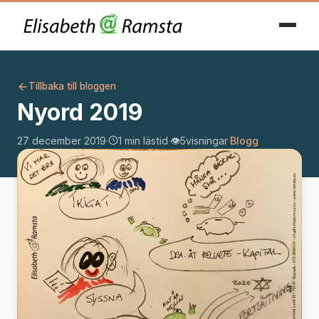
Tillbaka till bloggen
Nyord 2019
27 december 2019
·
1 min lästid
·
👁️
5
visningar
·
Blogg