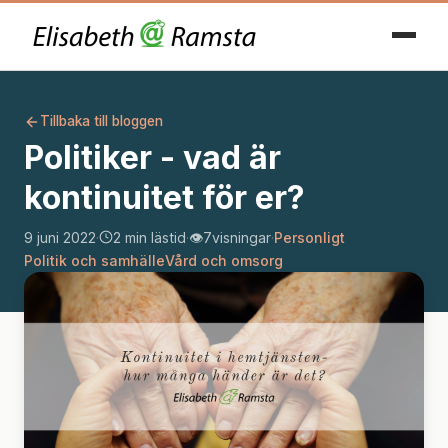
Tillbaka till bloggen
Politiker - vad är
kontinuitet för er?
9 juni 2022
·
2 min lästid
·
👁️
7
visningar
·
Personligt
Politik och samhälle
Vård och omsorg