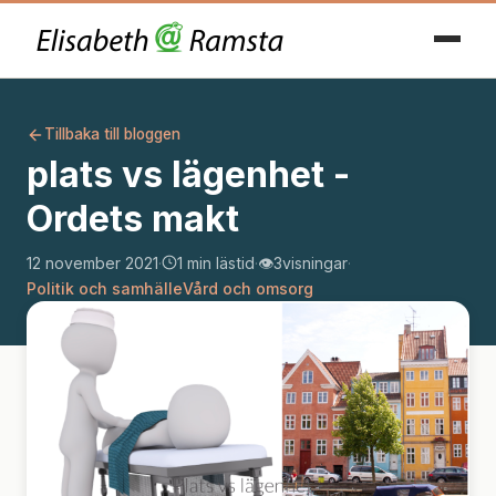
Tillbaka till bloggen
plats vs lägenhet -
Ordets makt
12 november 2021
·
1 min lästid
·
👁️
3
visningar
·
Politik och samhälle
Vård och omsorg