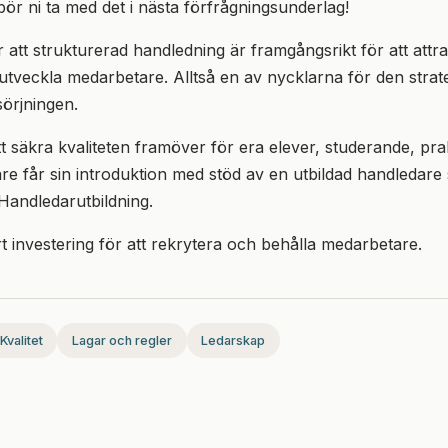
bör ni ta med det i nästa förfrågningsunderlag!
r att strukturerad handledning är framgångsrikt för att attr
utveckla medarbetare. Alltså en av nycklarna för den strat
örjningen.
tt säkra kvaliteten framöver för era elever, studerande, pra
e får sin introduktion med stöd av en utbildad handledar
Handledarutbildning.
t investering för att rekrytera och behålla medarbetare.
Kvalitet
Lagar och regler
Ledarskap