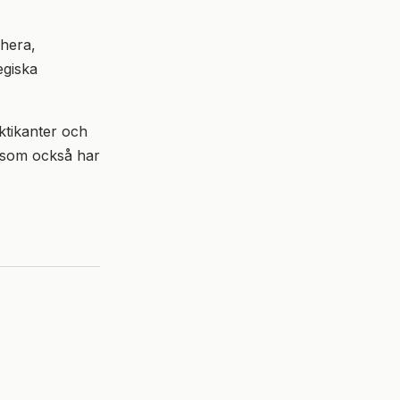
ahera,
egiska
ktikanter och
e som också har