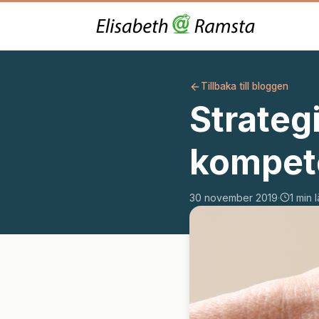
Tillbaka till bloggen
Strateg
kompet
30 november 2019
·
1 min l