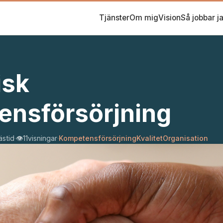
Tjänster
Om mig
Vision
Så jobbar j
isk
ensförsörjning
ästid
·
👁️
11
visningar
·
Kompetensförsörjning
Kvalitet
Organisation