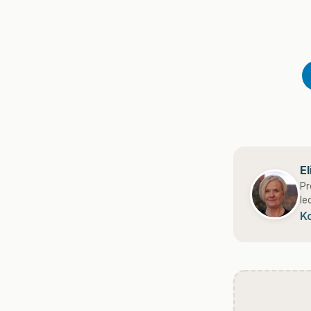
E
Pr
le
K