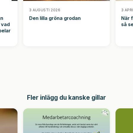
3 AUGUSTI 2026
3 APR
an
Den lilla gröna grodan
När f
, vad
så s
pelar
Fler inlägg du kanske gillar