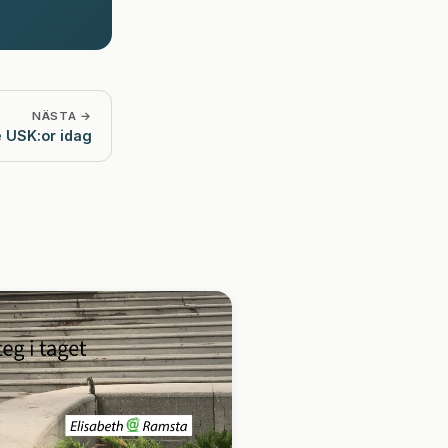
NÄSTA →
e USK:or idag