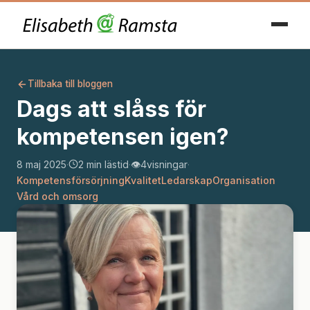
Tillbaka till bloggen
Dags att slåss för
kompetensen igen?
8 maj 2025
·
2 min lästid
·
👁️
4
visningar
·
Kompetensförsörjning
Kvalitet
Ledarskap
Organisation
Vård och omsorg