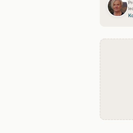
Pr
le
K