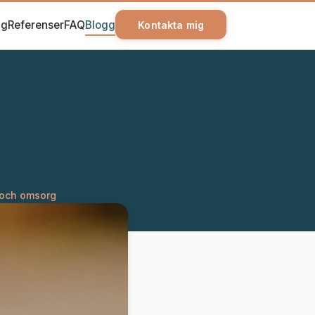
ag
Referenser
FAQ
Blogg
Kontakta mig
 och omsorg