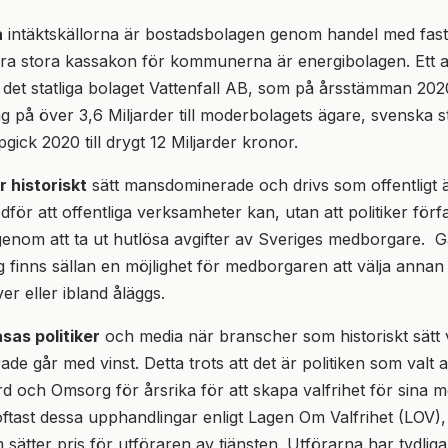
a
intäktskällorna är bostadsbolagen genom handel med fast
a stora kassakon för kommunerna är energibolagen. Ett an
 det statliga bolaget Vattenfall AB, som på årsstämman 202
g på över 3,6 Miljarder till moderbolagets ägare, svenska s
gick 2020 till drygt 12 Miljarder kronor.
 historiskt
sätt mansdominerade och drivs som offentligt 
för att offentliga verksamheter kan, utan att politiker förf
 genom att ta ut hutlösa avgifter av Sveriges medborgare. 
ag finns sällan en möjlighet för medborgaren att välja annan
er eller ibland åläggs.
sas politiker
och media när branscher som historiskt sätt v
de går med vinst. Detta trots att det är politiken som valt 
d och Omsorg för årsrika för att skapa valfrihet för sina 
tast dessa upphandlingar enligt Lagen Om Valfrihet (LOV), 
 sätter pris för utföraren av tjänsten. Utförarna har tydliga