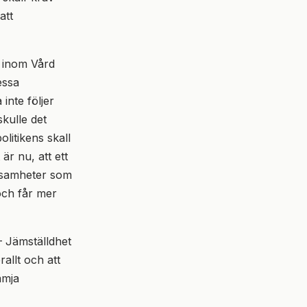
att
 inom Vård
essa
inte följer
kulle det
litikens skall
är nu, att ett
rksamheter som
och får mer
 Jämställdhet
rallt och att
ämja