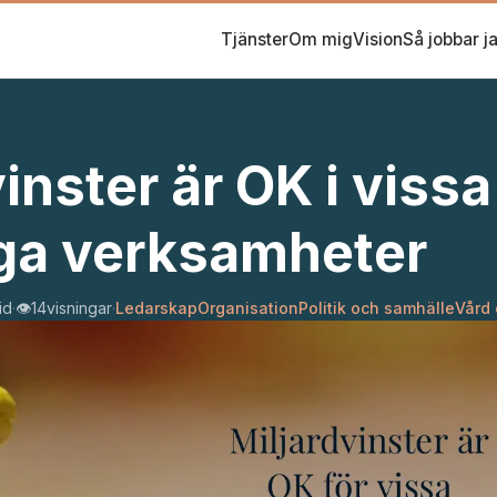
Tjänster
Om mig
Vision
Så jobbar j
inster är OK i vissa
iga verksamheter
id
·
👁️
14
visningar
·
Ledarskap
Organisation
Politik och samhälle
Vård