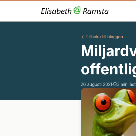
Tillbaka till bloggen
Miljardv
offentl
26 augusti 2021
·
3 min läst