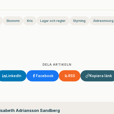
Ekonomi
Kris
Lagar och regler
Styrning
Äldreomsorg
DELA ARTIKELN
LinkedIn
Facebook
RSS
Kopiera länk
lisabeth Adriansson Sandberg