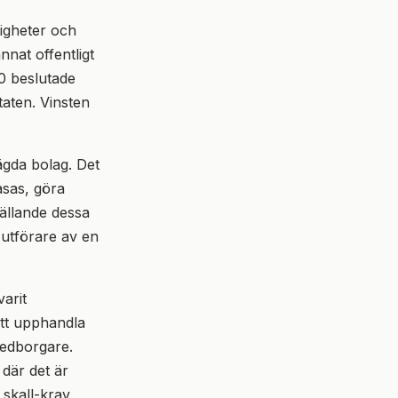
igheter och
nat offentligt
0 beslutade
taten. Vinsten
ägda bolag. Det
asas, göra
Gällande dessa
 utförare av en
arit
att upphandla
medborgare.
där det är
 skall-krav