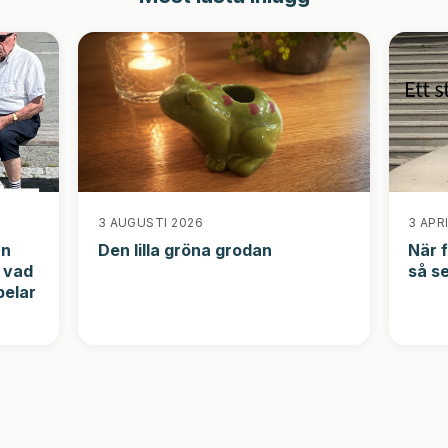
3 AUGUSTI 2026
3 APR
an
Den lilla gröna grodan
När f
, vad
så s
pelar