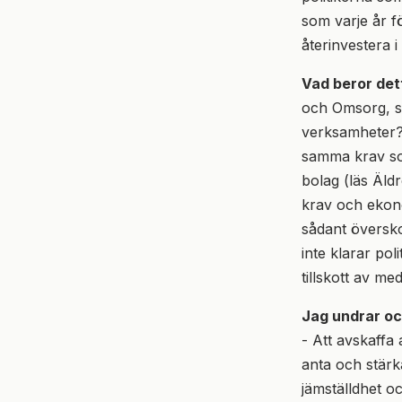
som varje år fö
återinvestera 
Vad beror det
och Omsorg, som
verksamheter? 
samma krav som
bolag (läs Äldr
krav och ekono
sådant översko
inte klarar po
tillskott av m
Jag undrar o
- Att avskaffa 
anta och stärk
jämställdhet o