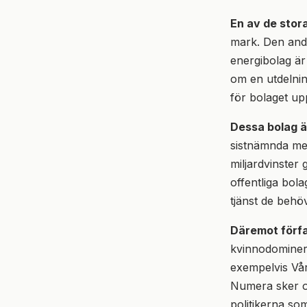
En av de stor
mark. Den andr
energibolag är
om en utdelnin
för bolaget upp
Dessa bolag är
sistnämnda med
miljardvinster
offentliga bol
tjänst de behöv
Däremot förfa
kvinnodominera
exempelvis Vår
Numera sker of
politikerna som