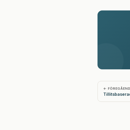
← FÖREGÅEN
Tillitsbasera