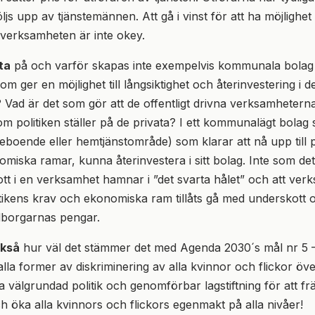
ljs upp av tjänstemännen. Att gå i vinst för att ha möjlighet 
i verksamheten är inte okey.
ta
på och varför skapas inte exempelvis kommunala bolag
 ger en möjlighet till långsiktighet och återinvestering i d
Vad är det som gör att de offentligt drivna verksamheterna 
 politiken ställer på de privata? I ett kommunalägt bolag s
eboende eller hemtjänstområde) som klarar att nå upp till po
miska ramar, kunna återinvestera i sitt bolag. Inte som det 
tt i en verksamhet hamnar i ”det svarta hålet” och att ve
litikens krav och ekonomiska ram tillåts gå med underskott 
edborgarnas pengar.
ckså
hur väl det stämmer det med Agenda 2030´s mål nr 5 –
alla former av diskriminering av alla kvinnor och flickor öve
a välgrundad politik och genomförbar lagstiftning för att fr
ch öka alla kvinnors och flickors egenmakt på alla nivåer!