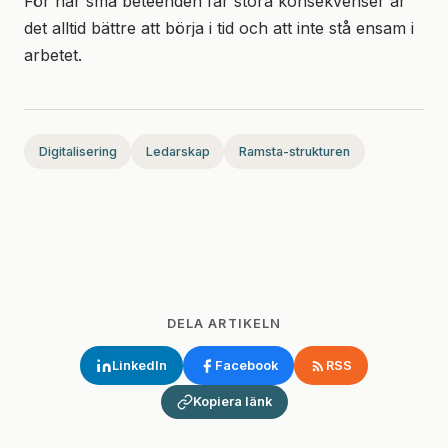
För när små beteenden får stora konsekvenser är
det alltid bättre att börja i tid och att inte stå ensam i
arbetet.
Digitalisering
Ledarskap
Ramsta-strukturen
DELA ARTIKELN
LinkedIn
Facebook
RSS
Kopiera länk