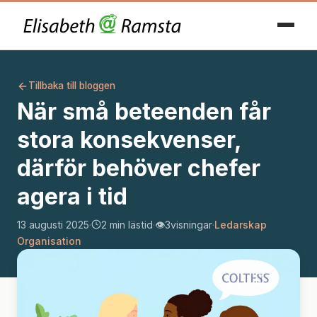
Tillbaka till bloggen
När små beteenden får
stora konsekvenser,
därför behöver chefer
agera i tid
13 augusti 2025
·
2 min lästid
·
👁️
3
visningar
·
Ledarskap
Organisation