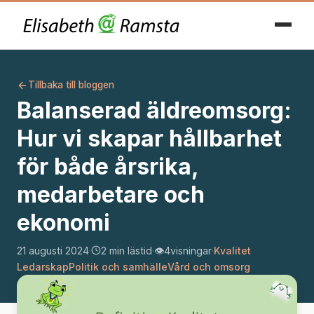
Tillbaka till bloggen
Balanserad äldreomsorg:
Hur vi skapar hållbarhet
för både årsrika,
medarbetare och
ekonomi
21 augusti 2024
·
2 min lästid
·
👁️
4
visningar
·
Kvalitet
Ledarskap
Politik och samhälle
Vård och omsorg