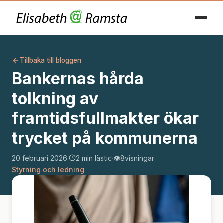
Tillbaka till bloggen
Bankernas hårda
tolkning av
framtidsfullmakter ökar
trycket på kommunerna
20 februari 2026
·
2 min lästid
·
👁️
8
visningar
·
Styrning och ledning