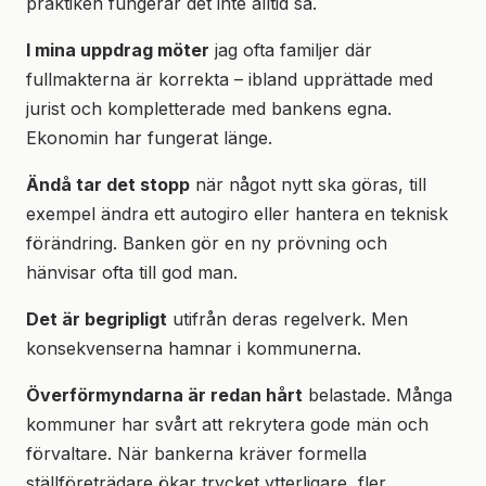
praktiken fungerar det inte alltid så.
I mina uppdrag möter
jag ofta familjer där
fullmakterna är korrekta – ibland upprättade med
jurist och kompletterade med bankens egna.
Ekonomin har fungerat länge.
Ändå tar det stopp
när något nytt ska göras, till
exempel ändra ett autogiro eller hantera en teknisk
förändring. Banken gör en ny prövning och
hänvisar ofta till god man.
Det är begripligt
utifrån deras regelverk. Men
konsekvenserna hamnar i kommunerna.
Överförmyndarna är redan hårt
belastade. Många
kommuner har svårt att rekrytera gode män och
förvaltare. När bankerna kräver formella
ställföreträdare ökar trycket ytterligare, fler