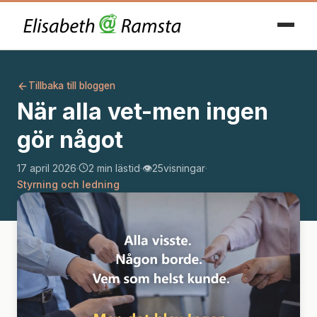
Tillbaka till bloggen
När alla vet-men ingen
gör något
17 april 2026
·
2 min lästid
·
👁️
25
visningar
·
Styrning och ledning