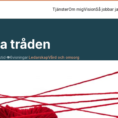
Tjänster
Om mig
Vision
Så jobbar j
a tråden
stid
·
👁️
6
visningar
·
Ledarskap
Vård och omsorg