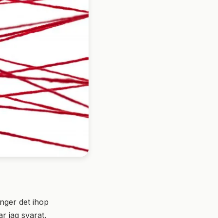
änger det ihop
r jag svarat.