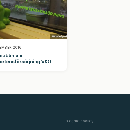
EMBER 2016
snabba om
etensförsörjning V&O
Integritetspolicy