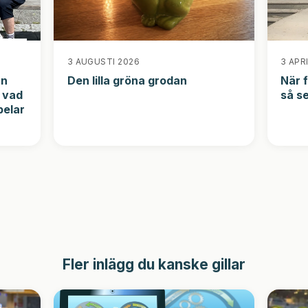
3 AUGUSTI 2026
3 APR
an
Den lilla gröna grodan
När f
, vad
så s
pelar
Fler inlägg du kanske gillar