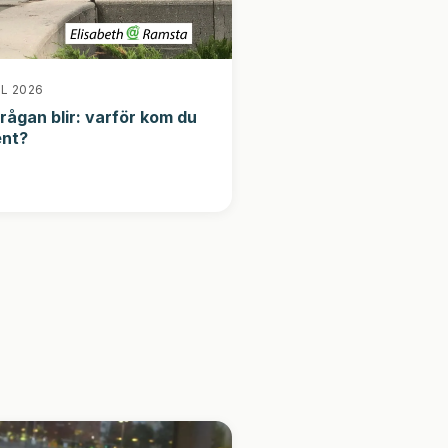
IL 2026
rågan blir: varför kom du
ent?