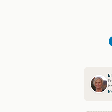
E
Pr
le
K