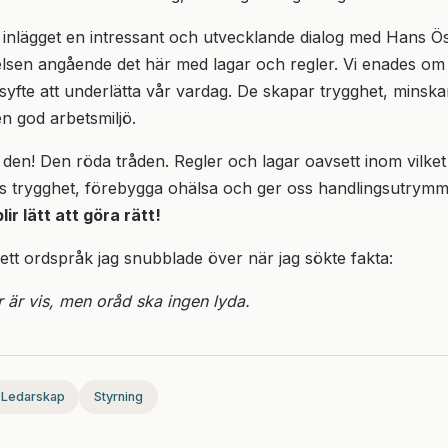
 inlägget en intressant och utvecklande dialog med Hans Ö
lsen angående det här med lagar och regler. Vi enades om 
syfte att underlätta vår vardag. De skapar trygghet, minskar
 en god arbetsmiljö.
 den! Den röda tråden. Regler och lagar oavsett inom vilke
oss trygghet, förebygga ohälsa och ger oss handlingsutrym
lir lätt att göra rätt!
 ett ordspråk jag snubblade över när jag sökte fakta:
r är vis, men oråd ska ingen lyda.
Ledarskap
Styrning