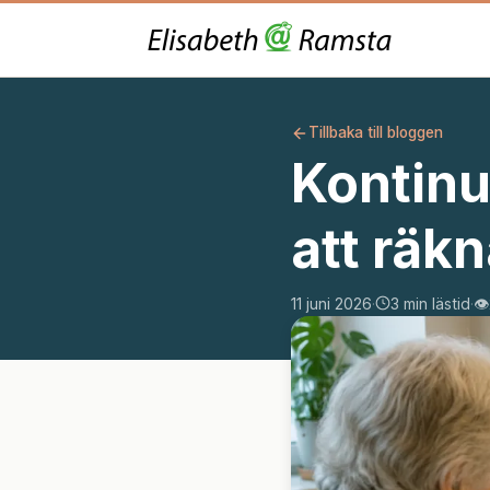
Tillbaka till bloggen
Kontinu
att räk
11 juni 2026
·
3 min lästid
·
👁️