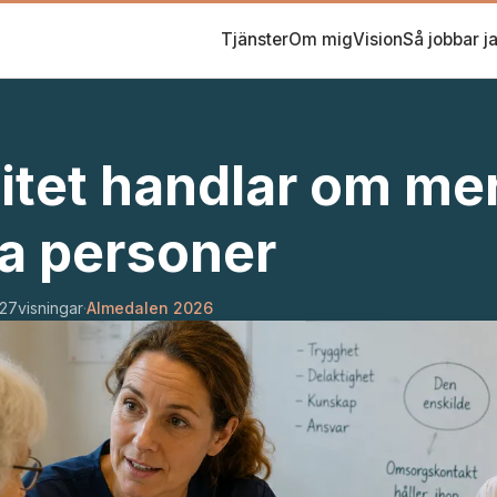
Tjänster
Om mig
Vision
Så jobbar j
itet handlar om me
na personer
27
visningar
·
Almedalen 2026