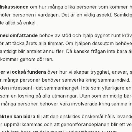
diskussionen
om hur många olika personer som kommer he
möter personen i vardagen. Det är en viktig aspekt. Samtidig
e alltid så enkel.
 med omfattande
behov av stöd och hjälp dygnet runt krä
r att täcka årets alla timmar. Om hjälpen dessutom behöve
mtidigt blir antalet ännu fler. Då kanske frågan inte bara ä
 kommer genom dörren.
er vi också fundera
över hur vi skapar trygghet, ansvar,
är många personer behöver samverka kring samma individ. F
en intressant i det sammanhanget. Inte som ytterligare en
 som en lösning på alla utmaningar. Utan som en möjlig bär
r många personer behöver vara involverade kring samma ind
kten kan bidra
till att den enskildes önskemål hålls levand
ar uppmärksammas och att genomförandeplanen blir ett ver