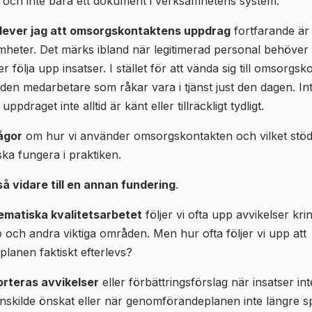
t och inte bara ett dokument i verksamhetens system.
lever jag att omsorgskontaktens uppdrag
fortfarande är o
eter. Det märks ibland när legitimerad personal behöver 
er följa upp insatser. I stället för att vända sig till omsorgs
den medarbetare som råkar vara i tjänst just den dagen. Inte
uppdraget inte alltid är känt eller tillräckligt tydligt.
ågor
om hur vi använder omsorgskontakten och vilket stöd
ska fungera i praktiken.
å vidare till en annan fundering
.
ematiska kvalitetsarbetet
följer vi ofta upp avvikelser kri
jö och andra viktiga områden. Men hur ofta följer vi upp att
anen faktiskt efterlevs?
orteras avvikelser
eller förbättringsförslag när insatser int
nskilde önskat eller när genomförandeplanen inte längre s