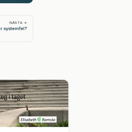
NÄSTA →
er systemfel?