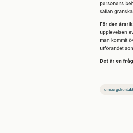
personens beho
sällan gransk
För den årsri
upplevelsen av 
man kommit öve
utförandet som
Det är en fråg
omsorgskontak