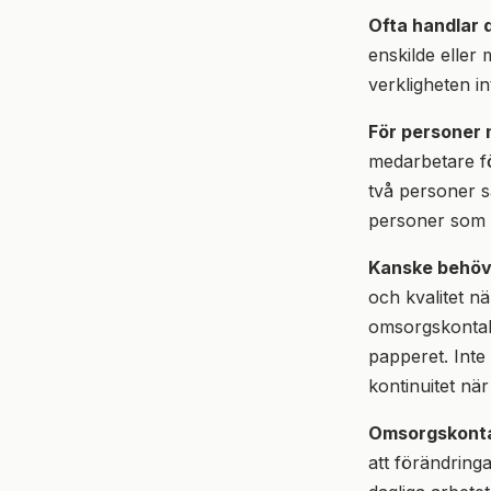
Ofta handlar 
enskilde eller 
verkligheten int
För personer
medarbetare fö
två personer sa
personer som
Kanske behöv
och kvalitet n
omsorgskontakt
papperet. Inte
kontinuitet nä
Omsorgskonta
att förändring