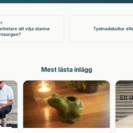
DE
rbetare att vilja stanna
Tystnadskultur ell
eomsorgen?
Mest lästa inlägg