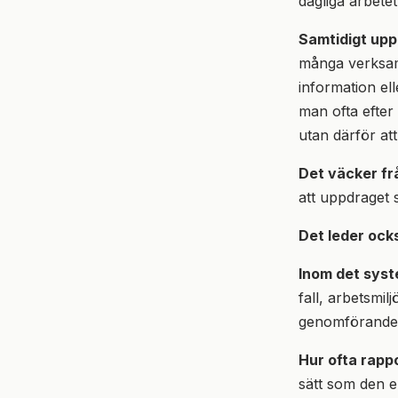
dagliga arbete
Samtidigt upp
många verksamh
information ell
man ofta efter 
utan därför att 
Det väcker fr
att uppdraget 
Det leder ocks
Inom det syst
fall, arbetsmil
genomförandepl
Hur ofta rapp
sätt som den e