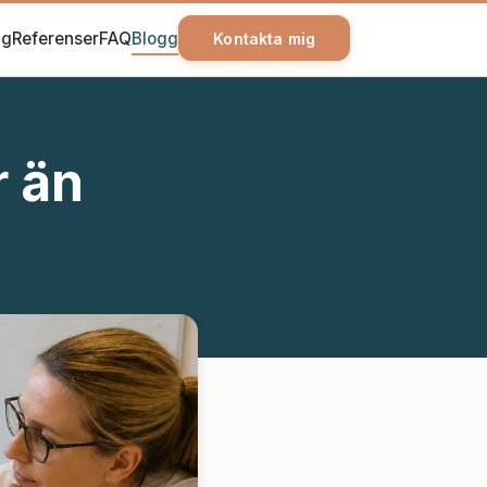
ag
Referenser
FAQ
Blogg
Kontakta mig
r än