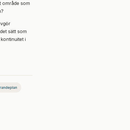
ett område som
n?
avgör
 det sätt som
ontinuitet i
randeplan