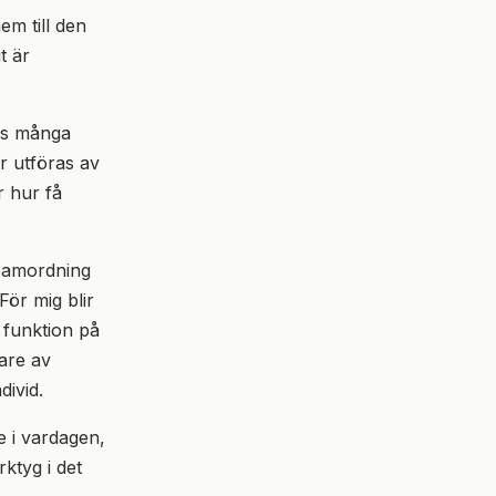
m till den
t är
vs många
r utföras av
r hur få
 samordning
ör mig blir
 funktion på
are av
ivid.
e i vardagen,
ktyg i det