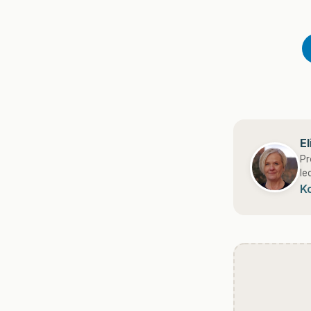
E
Pr
le
K