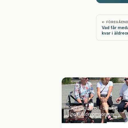
← FÖREGÅEN
Vad får meda
kvar i äldr