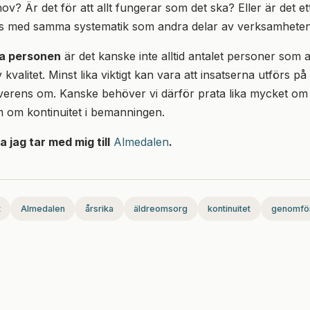
v? Är det för att allt fungerar som det ska? Eller är det 
as med samma systematik som andra delar av verksamhete
ka personen
är det kanske inte alltid antalet personer som 
kvalitet. Minst lika viktigt kan vara att insatserna utförs på
rens om. Kanske behöver vi därför prata lika mycket om k
 om kontinuitet i bemanningen.
a jag tar med mig till
Almedalen
.
t
Almedalen
årsrika
äldreomsorg
kontinuitet
genomfö