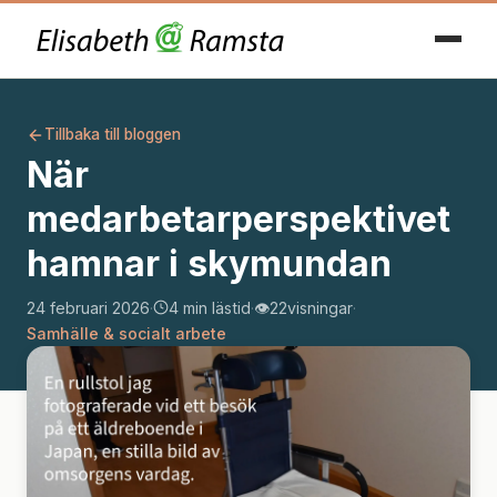
Tillbaka till bloggen
När
medarbetarperspektivet
hamnar i skymundan
24 februari 2026
·
4 min lästid
·
👁️
22
visningar
·
Samhälle & socialt arbete