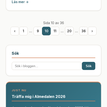
Läs mer →
Sida 10 av 36
‹
1
…
9
10
11
…
20
…
36
›
Sök
Sök
JUST NU
Träffa mig i Almedalen 2026