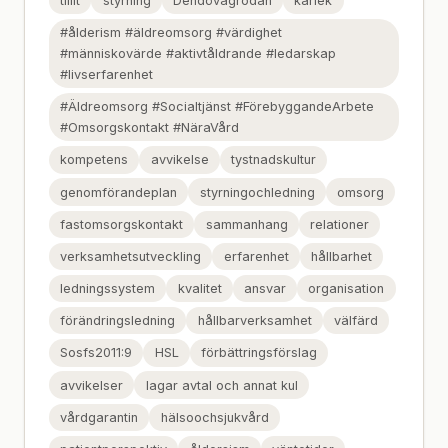
tillit
styrning
Dendövagrodan
kärlek
#ålderism #äldreomsorg #värdighet
#människovärde #aktivtåldrande #ledarskap
#livserfarenhet
#Äldreomsorg #Socialtjänst #FörebyggandeArbete
#Omsorgskontakt #NäraVård
kompetens
avvikelse
tystnadskultur
genomförandeplan
styrningochledning
omsorg
fastomsorgskontakt
sammanhang
relationer
verksamhetsutveckling
erfarenhet
hållbarhet
ledningssystem
kvalitet
ansvar
organisation
förändringsledning
hållbarverksamhet
välfärd
Sosfs2011:9
HSL
förbättringsförslag
avvikelser
lagar avtal och annat kul
vårdgarantin
hälsoochsjukvård