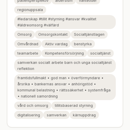
patientperspektiv
åldersism
väntetider
regionuppsala
#ledarskap #tillit #styrning #ansvar #kvalitet
#äldreomsorg #välfärd
Omsorg
Omsorgskontakt
Socialtjänstlagen
Omvårdnad
Aktiv vardag
benstyrka
teamarbete
Kompetensförsörjning
socialtjänst
samverkan socialt arbete barn och unga socialtjänst
reflektion
framtidsfullmakt • god man • överförmyndare •
årsrika • bankernas ansvar • anhörigstöd •
kommunal belastning • rättssäkerhet • systemfråga
• nationell samordning
vård och omsorg
tillitsbaserad styrning
digitalisering
samverkan
kärnuppdrag